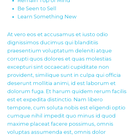
Remain Top of Mind
Be Seen to Sell
Learn Something New
At vero eos et accusamus et iusto odio
dignissimos ducimus qui blanditiis
praesentium voluptatum deleniti atque
corrupti quos dolores et quas molestias
excepturi sint occaecati cupiditate non
provident, similique sunt in culpa qui officia
deserunt mollitia animi, id est laborum et
dolorum fuga. Et harum quidem rerum facilis
est et expedita distinctio. Nam libero
tempore, cum soluta nobis est eligendi optio
cumque nihil impedit quo minus id quod
maxime placeat facere possimus, omnis
voluptas assumenda est, omnis dolor