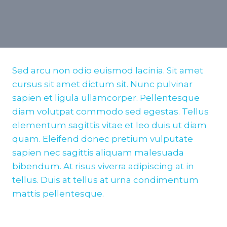
Sed arcu non odio euismod lacinia. Sit amet
cursus sit amet dictum sit. Nunc pulvinar
sapien et ligula ullamcorper. Pellentesque
diam volutpat commodo sed egestas. Tellus
elementum sagittis vitae et leo duis ut diam
quam. Eleifend donec pretium vulputate
sapien nec sagittis aliquam malesuada
bibendum. At risus viverra adipiscing at in
tellus. Duis at tellus at urna condimentum
mattis pellentesque.